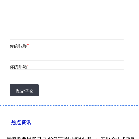
你的昵称
*
你的邮箱
*
提交评论
热点资讯
靠谱股票配资门户 40亿安徽国资“组团”，中安财险正式落地