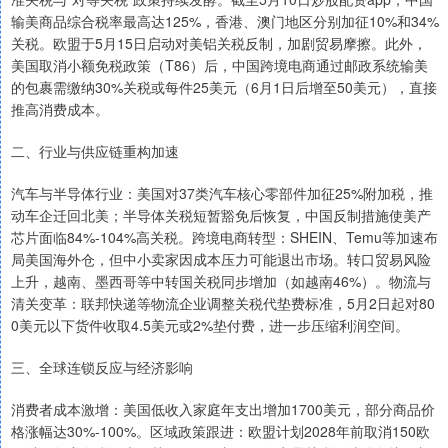
输美商品综合税率最高达125%，香港、澳门地区分别加征10%和34%
关税。欧盟于5月15日启动对美铝关税反制，加剧贸易摩擦。此外，
美国取消小额免税政策（T86）后，中国跨境电商通过邮政系统输美
的包裹需缴纳30%关税或每件25美元（6月1日后增至50美元），直接
推高消费成本。
二、行业与供应链重构加速
汽车与半导体行业：美国对37类汽车核心零部件加征25%附加税，推
动车企迁回北美；半导体关税短暂豁免后恢复，中国反制措施使美产
芯片面临84%-104%高关税。跨境电商转型：SHEIN、Temu等加速布
局美国海外仓，但中小卖家因成本压力可能退出市场。转口贸易风险
上升，越南、墨西哥等中转国关税同步增加（如越南46%）。物流与
清关变革：联邦快递等物流企业调整关税代垫费标准，5月2日起对80
0美元以下货件收取4.5美元或2%垫付费，进一步压缩利润空间。
三、全球连锁反应与经济影响
消费者成本激增：美国低收入家庭年支出增加1700美元，部分商品价
格涨幅达30%-100%。区域政策跟进：欧盟计划2028年前取消150欧