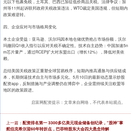
元以下包裹免税，土耳其、巴西已加征低价商品关税。法律争议：加
州等11州起诉联邦政府关税政策违法，WTO裁定美国违规，但短期内
政策难逆转。
四、企业应对与市场格局变化
本土企业受益：亚马逊、沃尔玛因本地仓储优势抢占市场份额，沃尔
玛撤回Q1收入指引以应对关税不确定性。技术自主趋势：中国加速5n
m芯片量产，通过RCEP扩大对东盟出口（增长12%），降低对美依
赖。
总结美国关税政策正重塑全球贸易秩序，短期内推高通胀与供应链成
本，长期倒逼技术自主与市场多元化。5月10日的最新动态显示炒股
配资app，反制措施与产业调整仍在博弈中，企业需持续关注欧盟等
地区的政策跟进。
启富网配资提示：文章来自网络，不代表本站观点。
上一篇：
配资排名第一 3300多亿美元现金储备创纪录，“股神”掌
舵伯克希尔迎60年转折点，巴菲特股东大会四大悬念待解