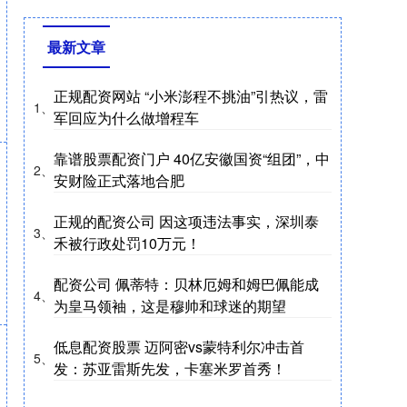
最新文章
正规配资网站 “小米澎程不挑油”引热议，雷
1、
军回应为什么做增程车
靠谱股票配资门户 40亿安徽国资“组团”，中
2、
安财险正式落地合肥
正规的配资公司 因这项违法事实，深圳泰
3、
禾被行政处罚10万元！
配资公司 佩蒂特：贝林厄姆和姆巴佩能成
4、
为皇马领袖，这是穆帅和球迷的期望
低息配资股票 迈阿密vs蒙特利尔冲击首
5、
发：苏亚雷斯先发，卡塞米罗首秀！