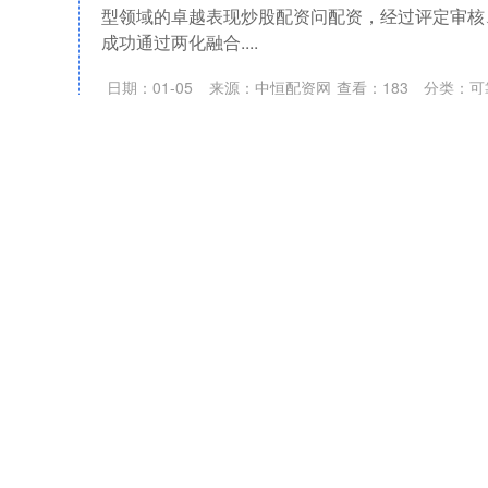
型领域的卓越表现炒股配资问配资，经过评定审核
成功通过两化融合....
日期：01-05
来源：中恒配资网
查看：
183
分类：
可
炒股配资问配资 10天5板通宇通讯：无应披露而
通宇通讯(002792.SZ)公告称，公司股票交易
偏离值累计超过20%，属于股票交易异常波动情
存在....
日期：12-29
来源：睿新策略
查看：
163
分类：
可靠
炒股配资问配资 “油城”转型
经济日报记者 苏大鹏炒股配资问配资 黑龙江省大
油田作为中国陆上最大油田，已累计生产原油超2
4000万吨以....