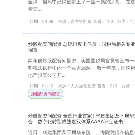
全消，但风中已悄然带上了一丝干爽的凉意。 在
着变....
日期：08-09
来源：东方红配资
查看：
100
分类：
可
炒股配资问配资 总统再度上任后，国税局相关专
搁置
两年前炒股配资问配资，美国国税局官员曾宣布一
邦税法执行中的一个巨大漏洞。 数十年来，国税
地产投资公司开....
日期：01-12
来源：人人操盘配资
查看：
213
分类：
炒股配资问配资
炒股配资问配资 全国行业首家 | 华建集团及下属
合、数字化转型成熟度双体系AAAA评定证书
近日，华建集团及下属华东院、上海院凭借在信息