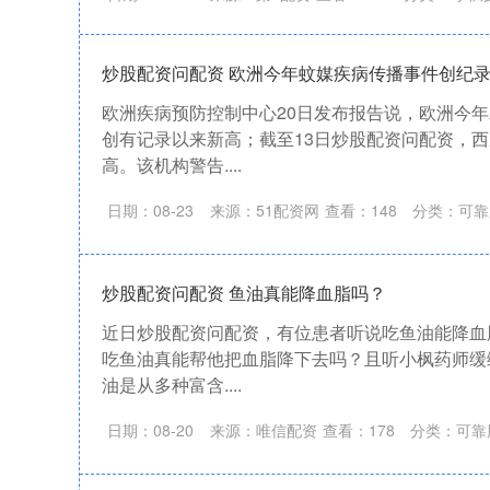
炒股配资问配资 欧洲今年蚊媒疾病传播事件创纪
欧洲疾病预防控制中心20日发布报告说，欧洲今
创有记录以来新高；截至13日炒股配资问配资，
高。该机构警告....
日期：08-23
来源：51配资网
查看：
148
分类：
可靠
炒股配资问配资 鱼油真能降血脂吗？
近日炒股配资问配资，有位患者听说吃鱼油能降血
吃鱼油真能帮他把血脂降下去吗？且听小枫药师缓缓
油是从多种富含....
日期：08-20
来源：唯信配资
查看：
178
分类：
可靠