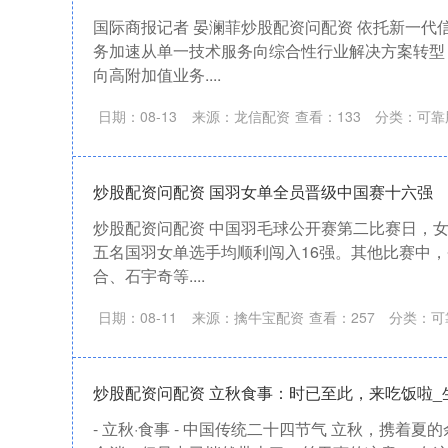
国际商报记者 晏澜菲炒股配资问配资 依托新一代
务加速从单一技术服务向综合性行业解决方案转型
向高附加值业务....
日期：08-13
来源：龙信配资
查看：
133
分类：
可靠
炒股配资问配资 国羽女单全员晋级中国赛十六强
炒股配资问配资 中国羽毛球公开赛第二比赛日，女
五名国羽女单选手均顺利闯入16强。其他比赛中
合、石宇奇等....
日期：08-11
来源：擒牛宝配资
查看：
257
分类：
可
炒股配资问配资 立秋食事：时已至此，来吃饭啦_
- 立秋·食事 - 中国传统二十四节气 立秋，携着