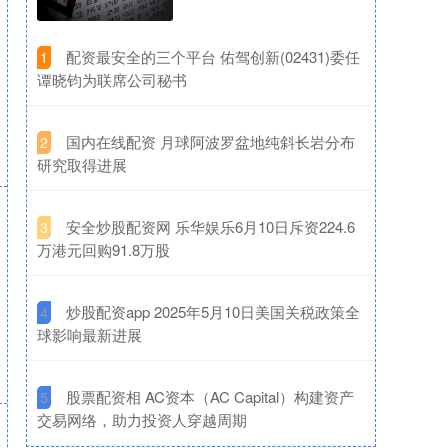
​配资最安全的三个平台 佑驾创新(02431)委任
1
谭晓钧为联席公司秘书
​国内在线配资 月球阿波罗盆地纯斜长岩分布
2
研究取得进展
​安全炒股配资网 乐华娱乐6月10日斥资224.6
3
万港元回购91.8万股
​炒股配资app 2025年5月10日美国关税政策全
4
球影响最新进展
​股票配资相 AC资本（AC Capital）构建资产
5
交易网络，助力投资人穿越周期