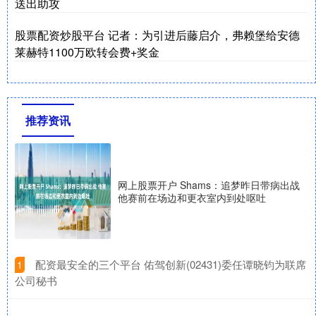
送出助攻
股票配资炒股平台 记者：为引进后藤启介，弗赖堡给安德
莱赫特1100万欧转会费+奖金
推荐资讯
网上股票开户 Shams：追梦昨日带病出战
他赛前在场边和更衣室内到处呕吐
​配资最安全的三个平台 佑驾创新(02431)委任谭晓钧为联席
1
公司秘书