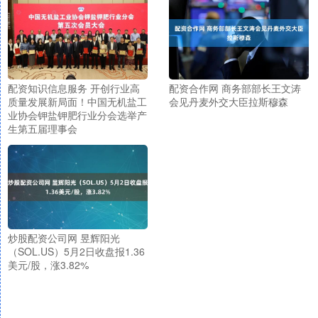
配资知识信息服务 开创行业高
配资合作网 商务部部长王文涛
质量发展新局面！中国无机盐工
会见丹麦外交大臣拉斯穆森
业协会钾盐钾肥行业分会选举产
生第五届理事会
炒股配资公司网 昱辉阳光
（SOL.US）5月2日收盘报1.36
美元/股，涨3.82%