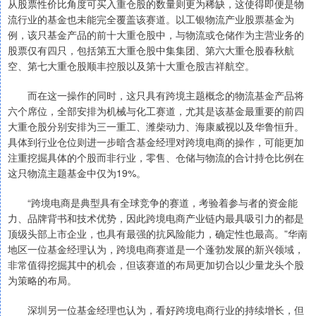
从股票性价比角度可买入重仓股的数量则更为稀缺，这使得即便是物
流行业的基金也未能完全覆盖该赛道。以工银物流产业股票基金为
例，该只基金产品的前十大重仓股中，与物流或仓储作为主营业务的
股票仅有四只，包括第五大重仓股中集集团、第六大重仓股春秋航
空、第七大重仓股顺丰控股以及第十大重仓股吉祥航空。
而在这一操作的同时，这只具有跨境主题概念的物流基金产品将
六个席位，全部安排为机械与化工赛道，尤其是该基金最重要的前四
大重仓股分别安排为三一重工、潍柴动力、海康威视以及华鲁恒升。
具体到行业仓位则进一步暗含基金经理对跨境电商的操作，可能更加
注重挖掘具体的个股而非行业，零售、仓储与物流的合计持仓比例在
这只物流主题基金中仅为19%。
“跨境电商是典型具有全球竞争的赛道，考验着参与者的资金能
力、品牌背书和技术优势，因此跨境电商产业链内最具吸引力的都是
顶级头部上市企业，也具有最强的抗风险能力，确定性也最高。”华南
地区一位基金经理认为，跨境电商赛道是一个蓬勃发展的新兴领域，
非常值得挖掘其中的机会，但该赛道的布局更加切合以少量龙头个股
为策略的布局。
深圳另一位基金经理也认为，看好跨境电商行业的持续增长，但