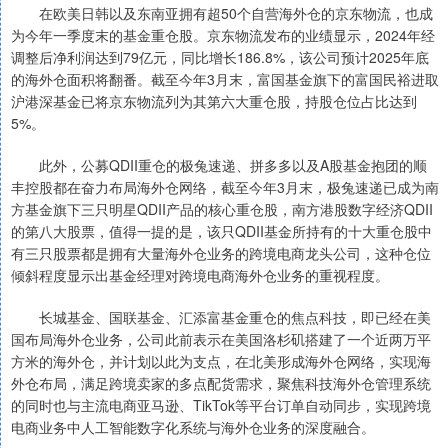
在欧美日韩以及东南亚拥有超50个自营海外仓的京东物流，也成
为今年一季度末的基金重仓股。京东物流发布的业绩显示，2024年经
调整后净利润达到79亿元，同比增长186.8%，该公司预计2025年底
的海外仓面积将翻番。截至今年3月末，富国基金旗下的富国民裕进取
沪港深基金已将京东物流列为其第六大重仓股，持股仓位占比达到
5%。
此外，公募QDII重仓的极兔速递、拼多多以及A股基金抱团的顺
丰控股都在奋力布局海外仓网络，截至今年3月末，极兔速递已成为南
方基金旗下三只明星QDII产品的核心重仓股，南方港股数字经济QDII
的第八大股票，值得一提的是，该只QDII基金所持有的十大重仓股中
有三只股票都是拥有大量海外仓业务的跨境电商龙头公司，这种仓位
倾斜程度显示出基金经理对跨境电商海外仓业务的重视程度。
长城基金、国联基金、汇添富基金重仓的焦点科技，即已经在美
国布局海外仓业务，公司此前表示在美国洛杉矶搭建了一个近两万平
方米的海外仓，并计划以此为支点，在北美形成海外仓网络，实现海
外仓布局，满足跨境卖家的多点配货需求，聚焦科技海外仓管理系统
的同时也与主流电商亚马逊、TikTok等平台订单自动同步，实现跨境
电商业务中人工智能数字化系统与海外仓业务的深度融合。