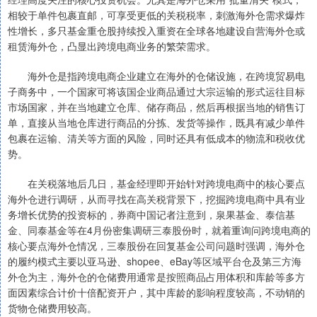
相较于单件包裹直邮，可享受更低的关税税率，刺激海外仓需求爆炸
性增长，多只基金重仓股持续投入重资在全球各地建设自营海外仓或
租赁海外仓，凸显出跨境电商业务的繁荣需求。
海外仓是指跨境电商企业建立在海外的仓储设施，在跨境贸易电
子商务中，一个国家可将该国企业商品通过大宗运输的形式运往目标
市场国家，并在当地建立仓库、储存商品，然后再根据当地的销售订
单，直接从当地仓库进行商品的分拣、发货等操作，既具有减少单件
包裹在运输、清关等方面的风险，同时还具有低成本的物流和税收优
势。
在关税落地后几日，基金经理即开始针对跨境电商中的核心要点
海外仓进行调研，从而寻找在高关税背景下，挖掘跨境电商中具有业
务增长优势的投资标的，券商中国记者注意到，泉果基金、泰信基
金、同泰基金等在4月份密集调研三泰股份时，就着重询问跨境电商的
核心要点海外仓情况，三泰股份在回复基金公司问题时强调，海外仓
的履约模式主要以亚马逊、shopee、eBay等区域平台仓及第三方海
外仓为主，海外仓的仓储费用通常是按照商品占用体积和库龄等多方
面因素综合计价十倍配资开户，其中库龄的影响程度较高，不动销的
货物仓储费用较高。